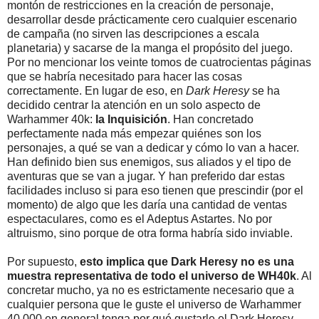
montón de restricciones en la creación de personaje,
desarrollar desde prácticamente cero cualquier escenario
de campaña (no sirven las descripciones a escala
planetaria) y sacarse de la manga el propósito del juego.
Por no mencionar los veinte tomos de cuatrocientas páginas
que se habría necesitado para hacer las cosas
correctamente. En lugar de eso, en
Dark Heresy
se ha
decidido centrar la atención en un solo aspecto de
Warhammer 40k:
la Inquisición
. Han concretado
perfectamente nada más empezar quiénes son los
personajes, a qué se van a dedicar y cómo lo van a hacer.
Han definido bien sus enemigos, sus aliados y el tipo de
aventuras que se van a jugar. Y han preferido dar estas
facilidades incluso si para eso tienen que prescindir (por el
momento) de algo que les daría una cantidad de ventas
espectaculares, como es el Adeptus Astartes. No por
altruismo, sino porque de otra forma habría sido inviable.
Por supuesto,
esto implica que Dark Heresy no es una
muestra representativa de todo el universo de WH40k
. Al
concretar mucho, ya no es estrictamente necesario que a
cualquier persona que le guste el universo de Warhammer
40.000 en general tenga por qué gustarle el Dark Heresy.