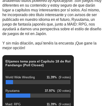
añadiendo títulos
powered by Apocalypse.
Son juegos muy
diferentes en su contenido y estoy seguro de que darán
lugar a capítulos muy interesantes por sí solos. Así mismo,
he incorporado otro título interesante y con avisos de ser
publicado en nuestro idioma en el futuro, Ryuutama, un
juego de fantasía japonés que, junto a MAID: RPG, nos
ayudará a darnos una perspectiva sobre el estilo de diseño
de juegos de rol en Japón.
Y sin más dilación, aquí tenéis la encuesta ¡Que gane la
mejor opción!
Elijamos tema para el Capítulo 18 de Rol
Fandango (Poll Closed)
World Wide Wrestling
11.39%
(9 votes)
Ryuutama
37.97%
(30 votes)
Maid: RPG
11.39%
(9 votes)