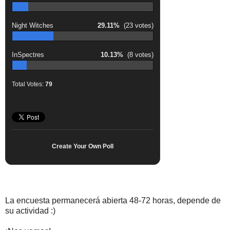
Night Witches
29.11%
(23 votes)
InSpectres
10.13%
(8 votes)
Total Votes:
79
Create Your Own Poll
La encuesta permanecerá abierta 48-72 horas, depende de
su actividad :)