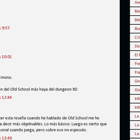
Ave
Baú
Bib
s 9:57
Bur
Cró
De
El 
s 10:01
Fo
Fr
a mono.
Gn
ón del Old School más haya del dungeon XD
Gr
s 12:44
Inf
Inf
La 
hacer esta reseña cuando he hablado de Old School me he
a decir más objetivables. Lo más básico. Luego es cierto que
La 
rsonal cuando juega, pero sobre eso no especulo.
La 
s 13:46