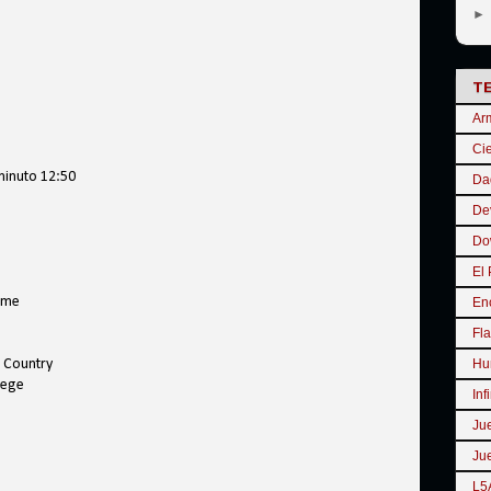
T
Ar
Cie
minuto 12:50
Da
De
Do
El 
Fame
En
Fla
d Country
Hu
iege
Inf
Ju
Ju
L5