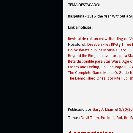
TEMA DESTACADO:
Rasputina - 1816, the Year Without a 
Link a noticias:
Revistal de rol, un crowdfunding de V
Nosolorol:
Dresden Files RPG
y
Three 
Holocubierta publica Mouse Guard
Beyond the Rim, una aventura para St
Beta disponible para Star Wars: Age o
Lasers and Feeling, un One-Page RPG 
The Complete Game Master's Guide 
The Demolished Ones, por Rite Publis
Publicado por
Gary Arkham
el
9/30/201
Temas:
Devil Team
,
Podcast
,
Rol
,
Rol 