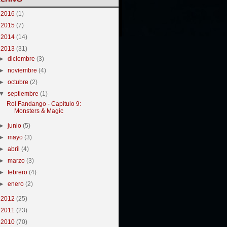
►
2016
(1)
►
2015
(7)
►
2014
(14)
▼
2013
(31)
►
diciembre
(3)
►
noviembre
(4)
►
octubre
(2)
▼
septiembre
(1)
Rol Fandango - Capítulo 9:
Monsters & Magic
►
junio
(5)
►
mayo
(3)
►
abril
(4)
►
marzo
(3)
►
febrero
(4)
►
enero
(2)
►
2012
(25)
►
2011
(23)
►
2010
(70)