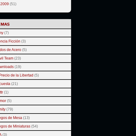
►
2009
(51)
EMAS
my
(7)
ncia Ficción
(3)
dos de Acero
(5)
vil Team
(23)
wnloads
(19)
Precio de la Libertad
(5)
cuesta
(21)
ttr
(1)
mor
(5)
inity
(79)
egos de Mesa
(13)
egos de Miniaturas
(54)
A
(3)