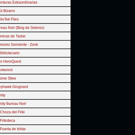
nturas Extraordinarias
l Bizarro
lioTek Files
eau Noir (Blog de Selenio)
nicas de Taslar
monio Sonriente - Zonk
Bibliotecario
ro HeroQuest
ankenrol
ome Stew
eyhawk Grognard
inity
inity Bureau Noir
Choza del Friki
Frikoteca
Puerta de Ishtar