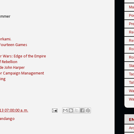
Ma
Po
Summer
Pr
Re
erkami.
Re
Fourteen Games
Ro
ar Wars: Edge of the Empire
Ro
f Rebellion
St
de John Harper
for Campaign Management
Tac
hing
Tal
Wa
Wa
3 07:00:00 a. m.
Fandango
E
Arc