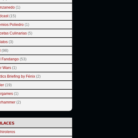
nzanedo
(1)
dcast
(15)
emios Poliedro
(1)
cetas Culinarias
(5)
latos
(3)
l
(98)
l Fandango
(53)
ar Wars
(1)
tics Briefing by Fénix
(2)
ler
(19)
rgames
(1)
rhammer
(2)
NLACES
hiroleros