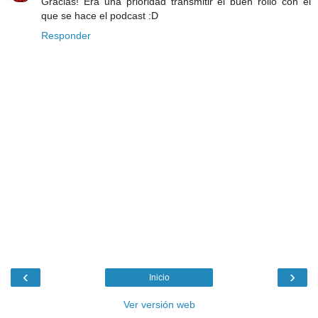
Gracias! Era una prioridad transmitir el buen rollo con el
que se hace el podcast :D
Responder
‹
›
Inicio
Ver versión web