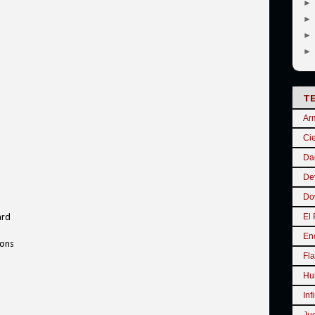
T
Ar
Cie
Da
De
Do
El 
ard
En
tons
Fla
Hu
Inf