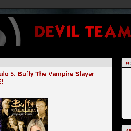
NO
ulo 5: Buffy The Vampire Slayer
!
A