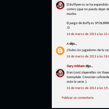
El Buffyverso se ha expandido
comics (que no puedo dejar de
mucho.
El juego de Buffy es SPOILERRIF
:D
14 de marzo de 2013 a las 15:
A
dijo...
¿Todos los jugadores de tu ses
14 de marzo de 2013 a las 18:
Gary Arkham
dijo...
Eran (son) slayerettes sin Sla
Sunnydale. Conocían suficient
visto la serie :)
14 de marzo de 2013 a las 19:
Publicar un comentario