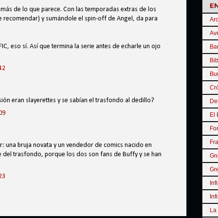
E
 más de lo que parece. Con las temporadas extras de los
 recomendar) y sumándole el spin-off de Angel, da para
Arc
Ave
IC, eso sí. Así que termina la serie antes de echarle un ojo
Baú
Bib
42
Bur
Cró
ión eran slayerettes y se sabían el trasfondo al dedillo?
De
09
El 
Fo
Fr
yer: una bruja novata y un vendedor de comics nacido en
e del trasfondo, porque los dos son fans de Buffy y se han
Gn
Gr
23
Inf
Inf
La 