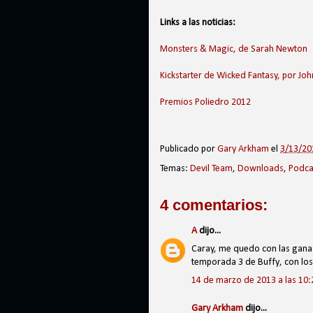
Links a las noticias:
Monsters & Magic, de Sarah Newton
Kickstarter de Wicked Fantasy, por Jo
Premios Poliedro 2012
Publicado por
Gary Arkham
el
3/13/201
Temas:
Devil Team
,
Downloads
,
Podca
4 comentarios:
A
dijo...
Caray, me quedo con las ganas
temporada 3 de Buffy, con los 
14 de marzo de 2013 a las 10:
Gary Arkham
dijo...