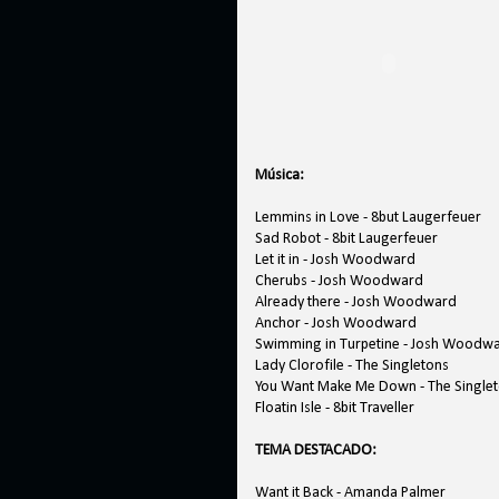
Música:
Lemmins in Love - 8but Laugerfeuer
Sad Robot - 8bit Laugerfeuer
Let it in - Josh Woodward
Cherubs - Josh Woodward
Already there - Josh Woodward
Anchor - Josh Woodward
Swimming in Turpetine - Josh Woodw
Lady Clorofile - The Singletons
You Want Make Me Down - The Single
Floatin Isle - 8bit Traveller
TEMA DESTACADO:
Want it Back - Amanda Palmer