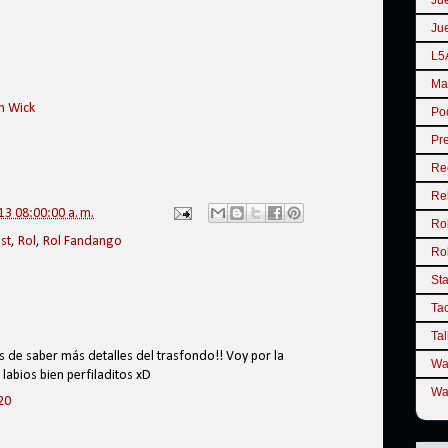
Ju
Ju
L5
Ma
hn Wick
Po
Pr
Re
Re
3 08:00:00 a. m.
Ro
st
,
Rol
,
Rol Fandango
Ro
St
Tac
Tal
 de saber más detalles del trasfondo!! Voy por la
Wa
labios bien perfiladitos xD
Wa
20