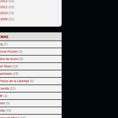
►
2012
(25)
►
2011
(23)
►
2010
(70)
►
2009
(51)
EMAS
my
(7)
ncia Ficción
(3)
dos de Acero
(5)
vil Team
(23)
wnloads
(19)
Precio de la Libertad
(5)
cuesta
(21)
ttr
(1)
mor
(5)
inity
(79)