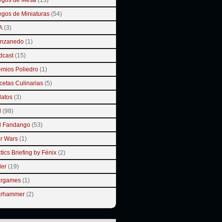
egos de Mesa
(13)
egos de Miniaturas
(54)
A
(3)
nzanedo
(1)
dcast
(15)
emios Poliedro
(1)
cetas Culinarias
(5)
latos
(3)
l
(98)
l Fandango
(53)
ar Wars
(1)
tics Briefing by Fénix
(2)
ler
(19)
rgames
(1)
rhammer
(2)