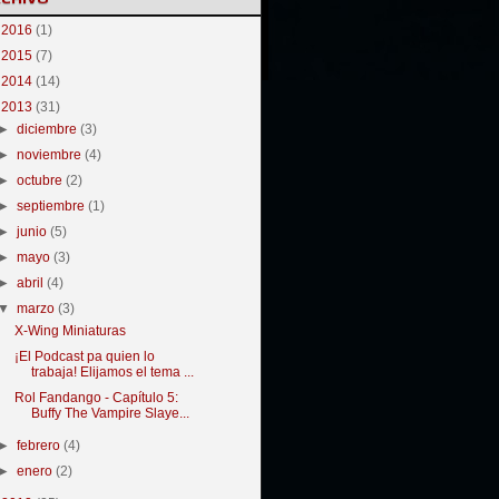
►
2016
(1)
►
2015
(7)
►
2014
(14)
▼
2013
(31)
►
diciembre
(3)
►
noviembre
(4)
►
octubre
(2)
►
septiembre
(1)
►
junio
(5)
►
mayo
(3)
►
abril
(4)
▼
marzo
(3)
X-Wing Miniaturas
¡El Podcast pa quien lo
trabaja! Elijamos el tema ...
Rol Fandango - Capítulo 5:
Buffy The Vampire Slaye...
►
febrero
(4)
►
enero
(2)