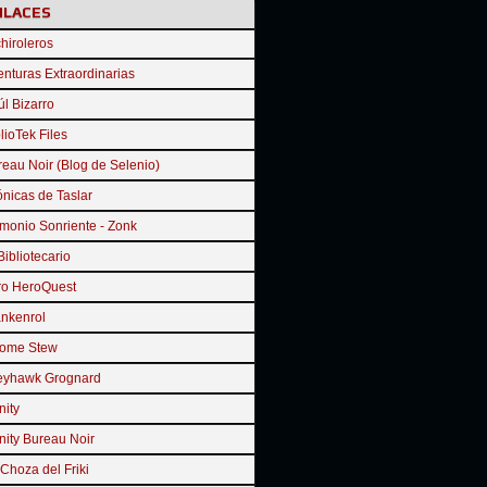
NLACES
hiroleros
nturas Extraordinarias
l Bizarro
lioTek Files
eau Noir (Blog de Selenio)
nicas de Taslar
monio Sonriente - Zonk
Bibliotecario
ro HeroQuest
ankenrol
ome Stew
eyhawk Grognard
inity
inity Bureau Noir
Choza del Friki