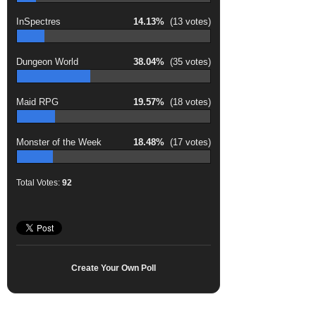
InSpectres
14.13%
(13 votes)
Dungeon World
38.04%
(35 votes)
Maid RPG
19.57%
(18 votes)
Monster of the Week
18.48%
(17 votes)
Total Votes:
92
Create Your Own Poll